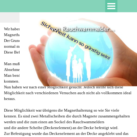
Wir haben uns vor einiger Zeit Gedanken zu einer vernünftigen
Magnethalterung gemacht.
Der Grund dazu war einfach. Bisher hatten wir immer Rauchwarnmelder ganz
normal mit den beiden Schrauben angeschraubt.
Diese Befestigung ist so recht gut, jedoch gab es dabei mehrere Probleme.
Man muß zwei Löcher bohren, und hat doch keine Erleichterung bei dem
Abnehmen und wieder Anbringen eines Melders.
Man benötigt dazu meist eine Leiter oder einen Stuhl um an den Melder zu
kommen.
Nun haben wir nach einer Möglichkeit gesucht. Jedoch stellte sich diese
Möglichkeit nach verschiedenen Versuchen auch nicht als vollkommen ideal
heraus.
Diese Möglichkeit war übrigens die Magnethalterung so wie Sie viele
kennen. Es sind zwei Metallscheiben die durch Magnete zusammengehalten
werden und die zum einen am Sockel des Rauchwarnmelders
und die andere Scheibe (Deckenelement) an der Decke befestigt wird.
Zur Befestigung wurde das Deckenelement an der Decke angeklebt und das